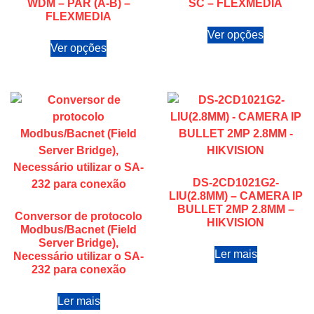
WDM – PAR (A-B) –
SC – FLEXMEDIA
FLEXMEDIA
Ver opções
Ver opções
DS-2CD1021G2-
LIU(2.8MM) – CAMERA IP
BULLET 2MP 2.8MM –
Conversor de protocolo
HIKVISION
Modbus/Bacnet (Field
Server Bridge),
Ler mais
Necessário utilizar o SA-
232 para conexão
Ler mais