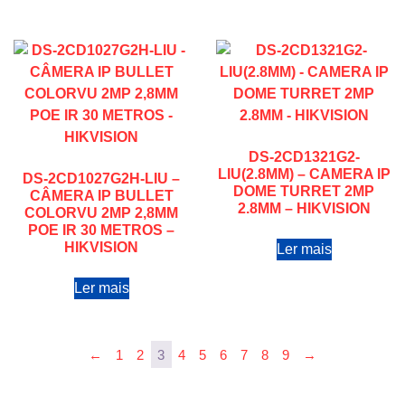
DS-2CD1321G2-
LIU(2.8MM) – CAMERA IP
DS-2CD1027G2H-LIU –
DOME TURRET 2MP
CÂMERA IP BULLET
2.8MM – HIKVISION
COLORVU 2MP 2,8MM
POE IR 30 METROS –
HIKVISION
Ler mais
Ler mais
←
1
2
3
4
5
6
7
8
9
→