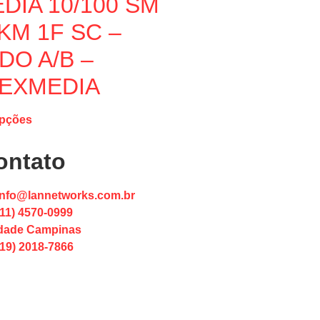
DIA 10/100 SM
KM 1F SC –
DO A/B –
EXMEDIA
opções
ontato
info@lannetworks.com.br
(11) 4570-0999
dade Campinas
(19) 2018-7866