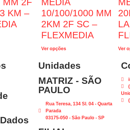
 MM 2F
MEDIA
ME
,3 KM –
10/100/1000 MM
20
DIA
2KM 2F SC –
LA
FLEXMEDIA
FL
Ver opções
Ver 
os
Unidades
C
MATRIZ - SÃO
PAULO
de
Uni
Rua Teresa, 134 Sl. 04 - Quarta
Parada
 Dados
03175-050 - São Paulo - SP