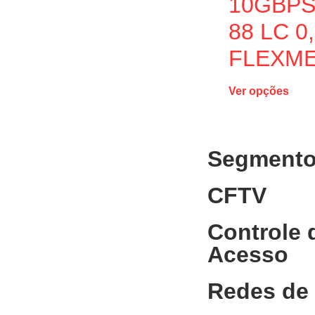
10GBPS
88 LC 0
FLEXME
Ver opções
Segment
CFTV
Controle 
Acesso
Redes de