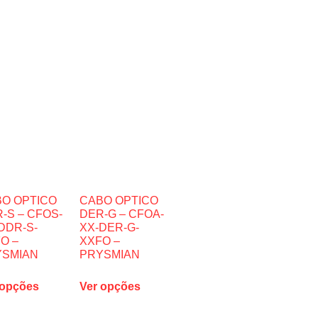
O OPTICO
CABO OPTICO
-S – CFOS-
DER-G – CFOA-
DDR-S-
XX-DER-G-
O –
XXFO –
YSMIAN
PRYSMIAN
 opções
Ver opções