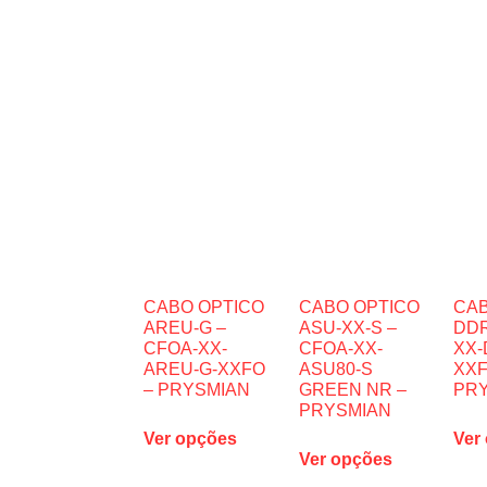
CABO OPTICO
CABO OPTICO
CAB
AREU-G –
ASU-XX-S –
DDR
CFOA-XX-
CFOA-XX-
XX-
AREU-G-XXFO
ASU80-S
XXF
– PRYSMIAN
GREEN NR –
PR
PRYSMIAN
Ver opções
Ver
Ver opções