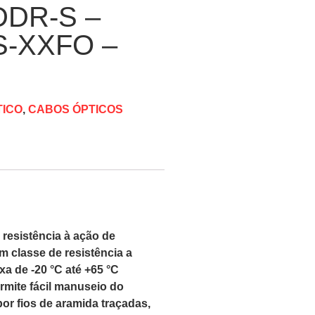
DDR-S –
S-XXFO –
ICO
,
CABOS ÓPTICOS
resistência à ação de
m classe de resistência a
a de -20 °C até +65 °C
rmite fácil manuseio do
or fios de aramida traçadas,