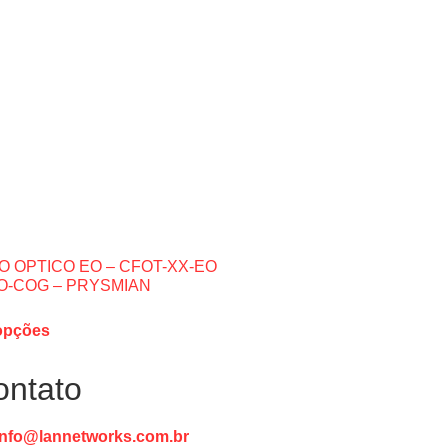
O OPTICO EO – CFOT-XX-EO
O-COG – PRYSMIAN
opções
ontato
info@lannetworks.com.br