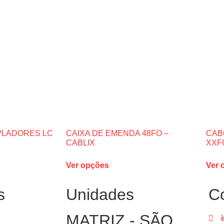
OPLADORES LC
CAIXA DE EMENDA 48FO –
CAB
CABLIX
XXF
Ver opções
Ver 
s
Unidades
C
MATRIZ - SÃO