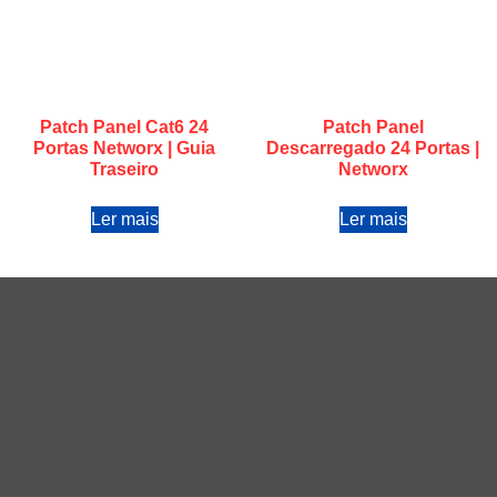
Patch Panel Cat6 24
Patch Panel
Portas Networx | Guia
Descarregado 24 Portas |
Traseiro
Networx
Ler mais
Ler mais