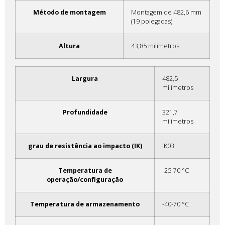
Método de montagem
Montagem de 482,6 mm
(19 polegadas)
Altura
43,85 milímetros
Largura
482,5
milímetros
Profundidade
321,7
milímetros
grau de resistência ao impacto (IK)
IK03
Temperatura de
-25-70 °C
operação/configuração
Temperatura de armazenamento
-40-70 °C