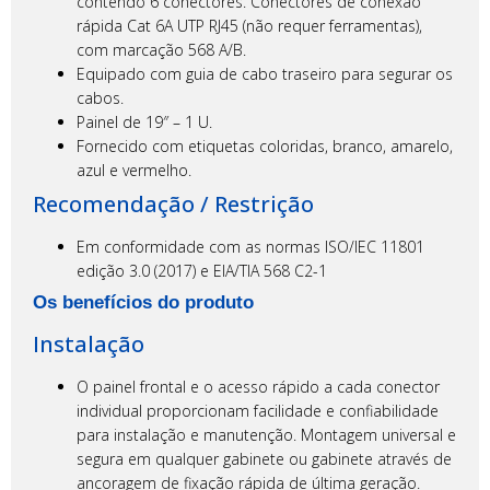
contendo 6 conectores. Conectores de conexão
rápida Cat 6A UTP RJ45 (não requer ferramentas),
com marcação 568 A/B.
Equipado com guia de cabo traseiro para segurar os
cabos.
Painel de 19″ – 1 U.
Fornecido com etiquetas coloridas, branco, amarelo,
azul e vermelho.
Recomendação / Restrição
Em conformidade com as normas ISO/IEC 11801
edição 3.0 (2017) e EIA/TIA 568 C2-1
Os benefícios do produto
Instalação
O painel frontal e o acesso rápido a cada conector
individual proporcionam facilidade e confiabilidade
para instalação e manutenção. Montagem universal e
segura em qualquer gabinete ou gabinete através de
ancoragem de fixação rápida de última geração.