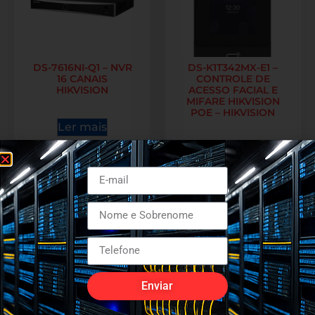
DS-7616NI-Q1 – NVR
DS-K1T342MX-E1 –
16 CANAIS
CONTROLE DE
HIKVISION
ACESSO FACIAL E
MIFARE HIKVISION
POE – HIKVISION
Ler mais
Ler mais
Enviar