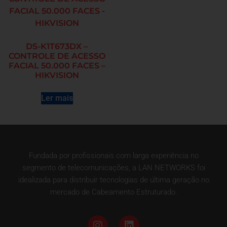
DS-K1T673DX –
CONTROLE DE ACESSO
FACIAL 50.000 FACES –
HIKVISION
Ler mais
Fundada por profissionais com larga experiência no
segmento de telecomunicações, a LAN NETWORKS foi
idealizada para distribuir tecnologias de última geração no
mercado de Cabeamento Estruturado.