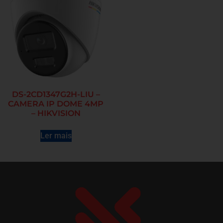
DS-2CD1347G2H-LIU –
CAMERA IP DOME 4MP
– HIKVISION
Ler mais