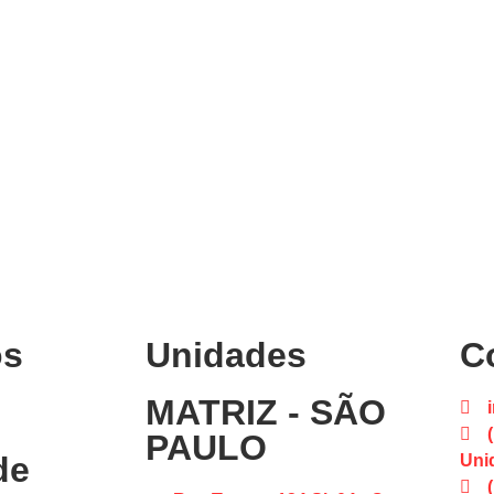
os
Unidades
C
MATRIZ - SÃO
PAULO
de
Uni