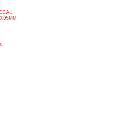
E
OCAL
10.05MM
s