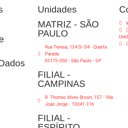
s
Unidades
C
MATRIZ - SÃO
PAULO
e
Uni
Rua Teresa, 134 Sl. 04 - Quarta
Parada
 Dados
03175-050 - São Paulo - SP
FILIAL -
CAMPINAS
R. Thomaz Alves Brown, 157 - Vila
Joao Jorge - 13041-316
FILIAL -
ESPÍRITO