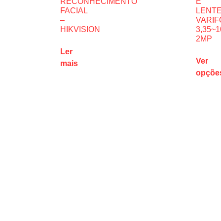
RECONHECIMENTO
E
FACIAL
LENT
–
VARIF
HIKVISION
3,35~
2MP
Ler
Ver
mais
opçõe