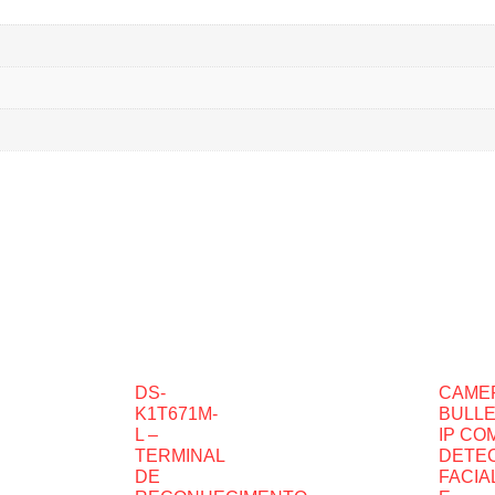
DS-
CAME
K1T671M-
BULL
L –
IP CO
TERMINAL
DETE
DE
FACIA