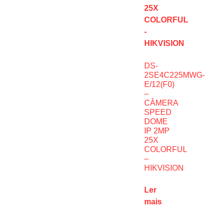
DS-
2SE4C225MWG-
E/12(F0)
–
CÂMERA
SPEED
DOME
IP 2MP
25X
COLORFUL
–
HIKVISION
Ler
mais