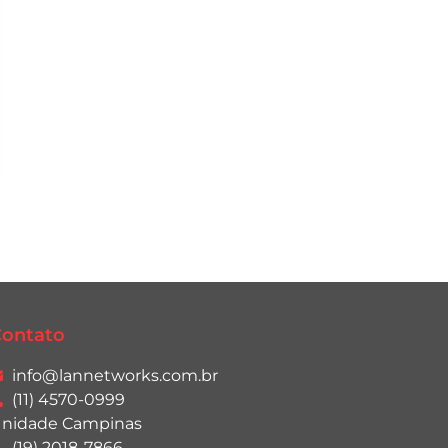
ontato
info@lannetworks.com.br
(11) 4570-0999
nidade Campinas
(19) 2018-7866