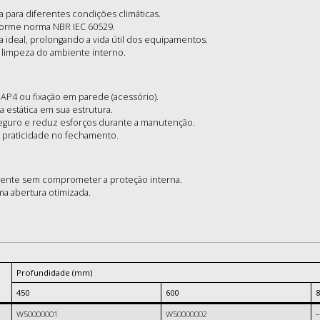
a para diferentes condições climáticas.
nforme norma NBR IEC 60529.
 ideal, prolongando a vida útil dos equipamentos.
 a limpeza do ambiente interno.
BAP4 ou fixação em parede (acessório).
a estática em sua estrutura.
o seguro e reduz esforços durante a manutenção.
e praticidade no fechamento.
iciente sem comprometer a proteção interna.
a abertura otimizada.
Profundidade (mm)
450
600
8
W50000001
W50000002
–