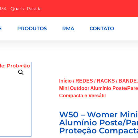
 134 - Quarta Parada
E
PRODUTOS
RMA
CONTATO
Início
/
REDES
/
RACKS
/
BANDE
Mini Outdoor Alumínio Poste/Par
Compacta e Versátil
W50 – Womer Mini
Alumínio Poste/Pa
Proteção Compacta 