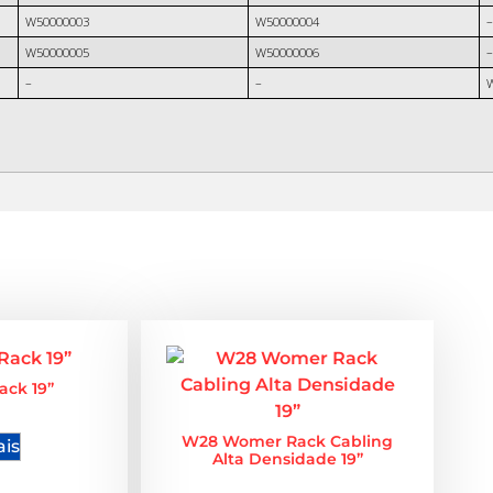
W50000003
W50000004
–
W50000005
W50000006
–
–
–
ack 19”
W28 Womer Rack Cabling
ais
Alta Densidade 19”