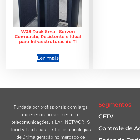
W38 Rack Small Server:
Compacto, Resistente e Ideal
para Infraestruturas de TI
Ler mais
Segmentos
Fundada por profissionais com larga
experiência no segmento de
CFTV
telecomunicações, a LAN NETWORKS
Controle de A
foi idealizada para distribuir tecnologias
de última geração no mercado de