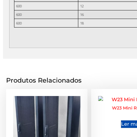
600
12
600
16
600
18
Produtos Relacionados
W23 Mini R
Ler m