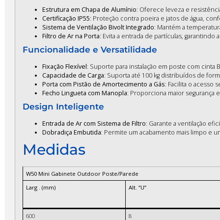
Estrutura em Chapa de Alumínio
: Oferece leveza e resistênci
Certificação IP55
: Proteção contra poeira e jatos de água, co
Sistema de Ventilação Bivolt Integrado
: Mantém a temperatura
Filtro de Ar na Porta
: Evita a entrada de partículas, garantindo
Funcionalidade e Versatilidade
Fixação Flexível
: Suporte para instalação em poste com cinta 
Capacidade de Carga
: Suporta até 100 kg distribuídos de form
Porta com Pistão de Amortecimento a Gás
: Facilita o acess
Fecho Lingueta com Manopla
: Proporciona maior segurança 
Design Inteligente
Entrada de Ar com Sistema de Filtro
: Garante a ventilação ef
Dobradiça Embutida
: Permite um acabamento mais limpo e um
Medidas
W50 Mini Gabinete Outdoor Poste/Parede
Larg . (mm)
Alt. “U”
600
8