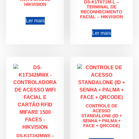
DS-K1T671M-L –
HIKVISION
TERMINAL DE
RECONHECIMENTO
FACIAL – HIKVISION
Ler mais
Ler mais
CONTROLE DE
ACESSO
STANDALONE (ID +
SENHA + PALMA +
FACE + QRCODE)
DS-K1T342MWX –