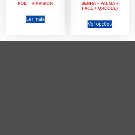
POE – HIKVISION
SENHA + PALMA +
FACE + QRCODE)
Ler mais
Ver opções