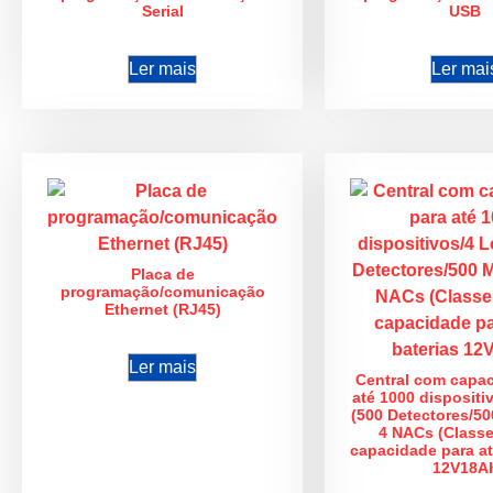
Serial
USB
Ler mais
Ler mai
Placa de
programação/comunicação
Ethernet (RJ45)
Ler mais
Central com capa
até 1000 dispositi
(500 Detectores/50
4 NACs (Class
capacidade para at
12V18A