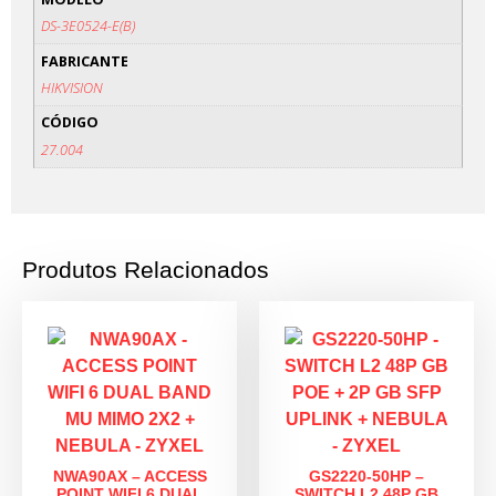
DS-3E0524-E(B)
FABRICANTE
HIKVISION
CÓDIGO
27.004
Produtos Relacionados
NWA90AX – ACCESS
GS2220-50HP –
POINT WIFI 6 DUAL
SWITCH L2 48P GB