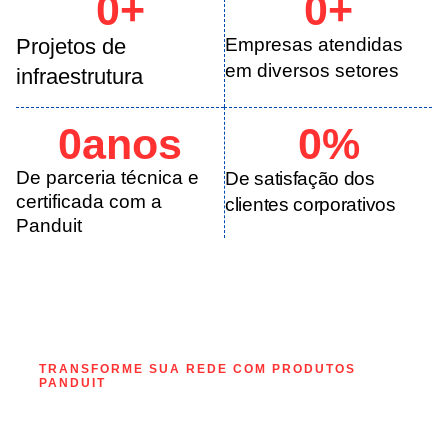
0
+
0
+
Projetos de
Empresas atendidas
em diversos setores
infraestrutura
0
anos
0
%
De parceria técnica e
De satisfação dos
certificada com a
clientes corporativos
Panduit
TRANSFORME SUA REDE COM PRODUTOS
PANDUIT
Precisa modernizar sua infraestrutura de cabeamento?