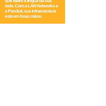
que falam a língua da sua
rede. Com a LAN Networks e
a Panduit, sua infraestrutura
está em boas mãos.
Pronto para levar sua
rede ao próximo nível
com Panduit?
Garanta desempenho, segurança e confiabilidade com
os produtos Panduit.
A LAN Networks é distribuidora oficial e oferece
condições exclusivas para integradores, empresas e